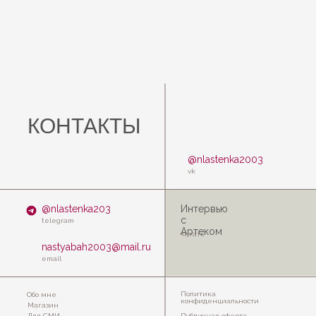
КОНТАКТЫ
@nlastenka2003
vk
@nlastenka203
Интервью
с
telegram
Артеком
читать
nastyabah2003@mail.ru
email
Политика
Обо мне
конфиденциальности
Магазин
Для СМИ
Публичная оферта